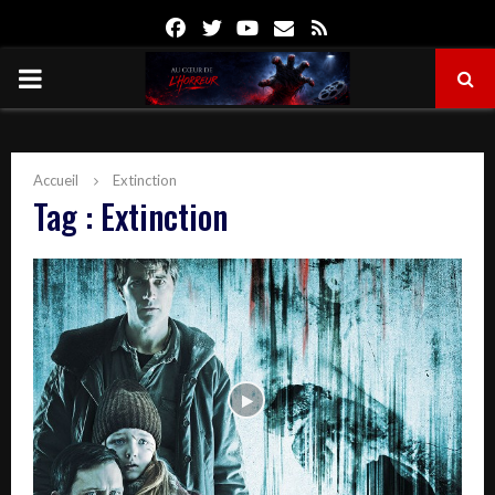
Facebook
Twitter
Youtube
Email
Rss
PRIMARY
MENU
Accueil
Extinction
Tag : Extinction