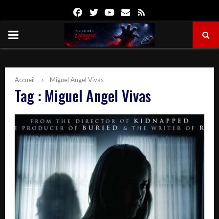
Facebook
Twitter
Youtube
Email
Rss
PRIMARY
MENU
Accueil
Miguel Angel Vivas
Tag : Miguel Angel Vivas