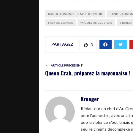
BANDE ANNONCE FILM D'HORREUR
BANDE-ANNON
FILM DE ZOMBIE
MIGUEL ANGEL VIVAS
TRAILER
PARTAGEZ
0
ARTICLE PRÉCÉDENT
Queen Crab, préparez la mayonnaise !
Krueger
Rédacteur en chef d'Au Cœur
pour l'admettre, avec un attr
que la violence n'est jamais 
seul le cinéma décomplexé s