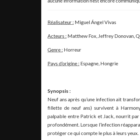
aucune information n’est encore communiqué
Réalisateur :
Miguel Ángel Vivas
Acteurs :
Matthew Fox
,
Jeffrey Donovan
,
Q
Genre :
Horreur
Pays d’origine :
Espagne, Hongrie
Synopsis :
Neuf ans après qu’une infection ait transfo
fillette de neuf ans) survivent à Harmony
palpable entre Patrick et Jack, nourrit p
profondément. Lorsque l’infection réapparai
protéger ce qui compte le plus à leurs yeux.