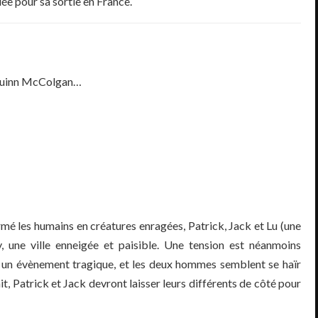
e pour sa sortie en France.
uinn McColgan…
rmé les humains en créatures enragées, Patrick, Jack et Lu (une
, une ville enneigée et paisible. Une tension est néanmoins
ar un évènement tragique, et les deux hommes semblent se haïr
t, Patrick et Jack devront laisser leurs différents de côté pour