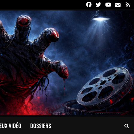
Facebook
Twitter
Youtube
Email
R
EUX VIDÉO
DOSSIERS