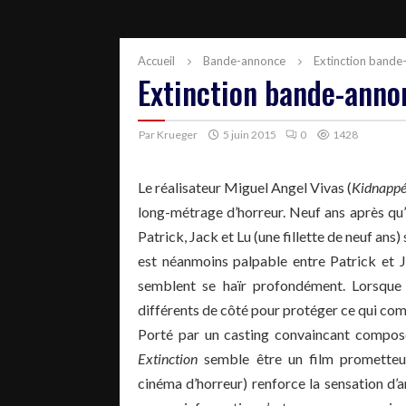
Accueil
Bande-annonce
Extinction bande
Extinction bande-anno
Par
Krueger
5 juin 2015
0
1428
Le réalisateur Miguel Angel Vivas (
Kidnappé
long-métrage d’horreur. Neuf ans après qu’
Patrick, Jack et Lu (une fillette de neuf ans
est néanmoins palpable entre Patrick et 
semblent se haïr profondément. Lorsque l’
différents de côté pour protéger ce qui comp
Porté par un casting convaincant compos
Extinction
semble être un film prometteur
cinéma d’horreur) renforce la sensation d’a