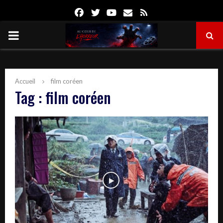
Facebook
Twitter
Youtube
Email
Rss
PRIMARY
MENU
Accueil
film coréen
Tag : film coréen