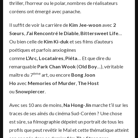
thriller, l’horreur ou le polar, nombres de réalisateurs
coréens ont émergé avec panache.
Il suffit de voir la carrière de
Kim Jee-woon
avec
2
Sœurs
,
J’ai Rencontré le Diable
,
Bittersweet Life
…
Ou bien celle de
Kim Ki-duk
et ses films d’auteurs
poétiques et parfois anxiogènes
comme
L’Arc,
Locataires
,
Piéta
… Et que dire du
remarquable
Park Chan Wook
(
Old Boy
…), véritable
ème
maître du 7
art, ou encore
Bong Joon
Ho
avec
Memories of Murder
,
The Host
ou
Snowpiercer
.
Avec ses 10 ans de moins,
Na Hong-Jin
marche t’il sur les
traces de ses aînés du cinéma Sud-Coréen ? Une chose
est sûre, sa filmographie dépeint un portrait de tous les
profils que peut revêtir le Mal et cette thématique atteint