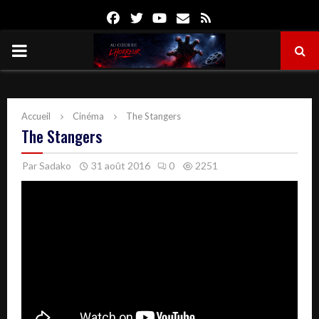
Facebook
Twitter
Youtube
Email
Rss
PRIMARY
MENU
Accueil
Cinéma
The Stangers
The Stangers
Par
Sadako
31 août 2016
0
2251