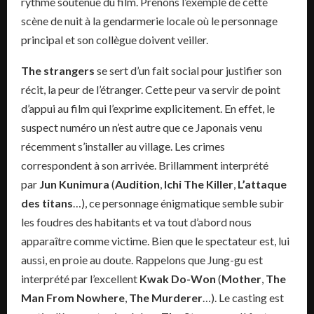
rythme soutenue du film. Prenons l’exemple de cette
scène de nuit à la gendarmerie locale où le personnage
principal et son collègue doivent veiller.
The strangers
se sert d’un fait social pour justifier son
récit, la peur de l’étranger. Cette peur va servir de point
d’appui au film qui l’exprime explicitement. En effet, le
suspect numéro un n’est autre que ce Japonais venu
récemment s’installer au village. Les crimes
correspondent à son arrivée. Brillamment interprété
par
Jun Kunimura
(
Audition
,
Ichi The Killer
,
L’attaque
des titans
…), ce personnage énigmatique semble subir
les foudres des habitants et va tout d’abord nous
apparaître comme victime. Bien que le spectateur est, lui
aussi, en proie au doute. Rappelons que Jung-gu est
interprété par l’excellent
Kwak Do-Won
(
Mother
,
The
Man From Nowhere
,
The Murderer
…). Le casting est