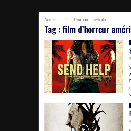
Accueil
film d'horreur américain
Tag : film d’horreur amér
S
F