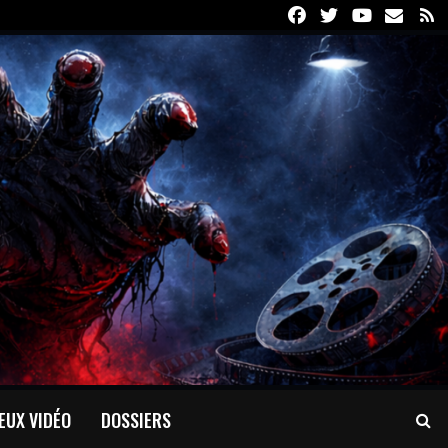
Facebook
Twitter
Youtube
Email
R
EUX VIDÉO
DOSSIERS