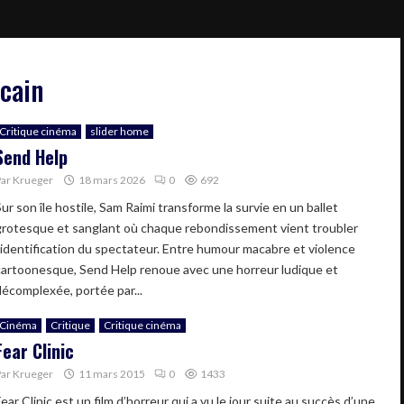
icain
Critique cinéma
slider home
Send Help
Par
Krueger
18 mars 2026
0
692
ur son île hostile, Sam Raimi transforme la survie en un ballet
grotesque et sanglant où chaque rebondissement vient troubler
l’identification du spectateur. Entre humour macabre et violence
cartoonesque, Send Help renoue avec une horreur ludique et
décomplexée, portée par...
Cinéma
Critique
Critique cinéma
Fear Clinic
Par
Krueger
11 mars 2015
0
1433
ear Clinic est un film d’horreur qui a vu le jour suite au succès d’une