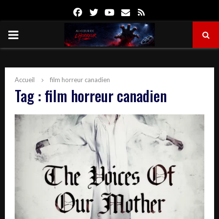
Facebook
Twitter
Youtube
Email
Rss
PRIMARY
MENU
Accueil
film horreur canadien
Tag : film horreur canadien