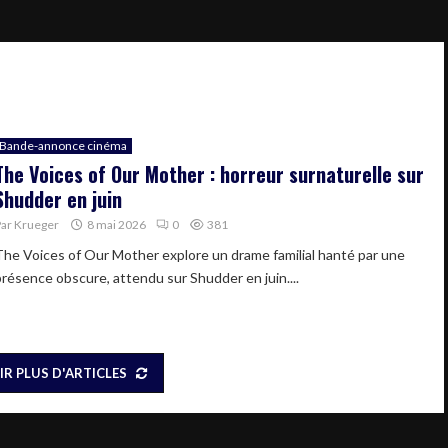
Bande-annonce cinéma
The Voices of Our Mother : horreur surnaturelle sur
Shudder en juin
Par
Krueger
8 mai 2026
0
381
The Voices of Our Mother explore un drame familial hanté par une
présence obscure, attendu sur Shudder en juin....
IR PLUS D'ARTICLES