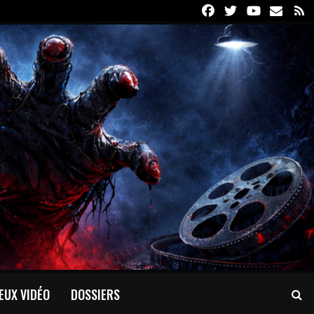
Facebook
Twitter
Youtube
Email
R
EUX VIDÉO
DOSSIERS