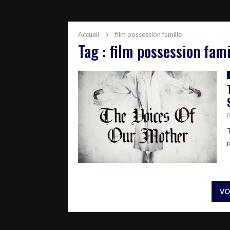
Accueil
film possession famille
Tag : film possession fami
VO