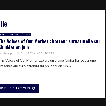
lle
Bande-annonce cinéma
The Voices of Our Mother : horreur surnaturelle sur
Shudder en juin
Par
Krueger
8 mai 2026
0
379
The Voices of Our Mother explore un drame familial hanté par une
présence obscure, attendu sur Shudder en juin....
IR PLUS D'ARTICLES