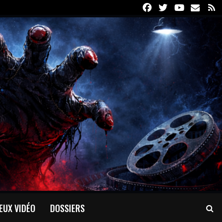
Facebook
Twitter
Youtube
Email
R
EUX VIDÉO
DOSSIERS