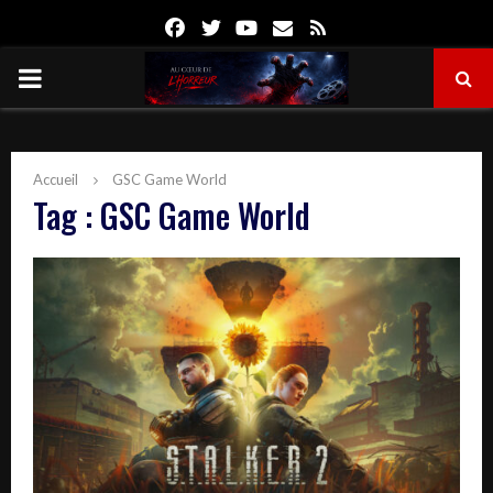
Facebook
Twitter
Youtube
Email
Rss
PRIMARY
MENU
Accueil
GSC Game World
Tag : GSC Game World