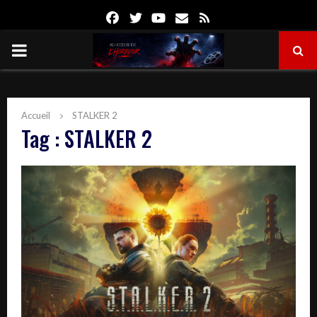
Facebook
Twitter
Youtube
Email
Rss
PRIMARY
MENU
Accueil
STALKER 2
Tag : STALKER 2