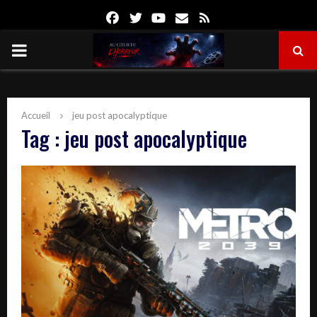
Facebook
Twitter
Youtube
Email
Rss
PRIMARY
MENU
Accueil
jeu post apocalyptique
Tag : jeu post apocalyptique