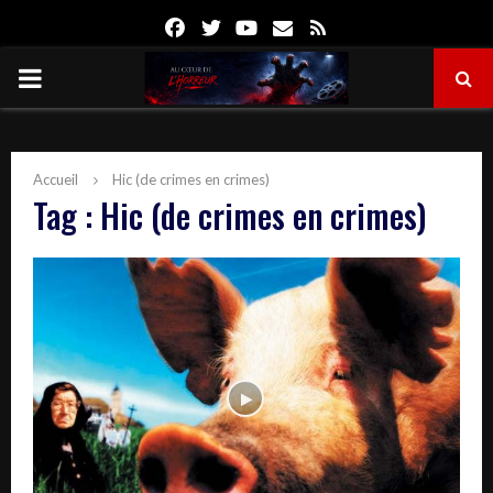
Facebook
Twitter
Youtube
Email
Rss
PRIMARY
MENU
Accueil
Hic (de crimes en crimes)
Tag : Hic (de crimes en crimes)