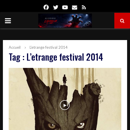
Facebook
Twitter
Youtube
Email
Rss
PRIMARY
MENU
Accueil
L'etrange festival 2014
Tag : L’etrange festival 2014