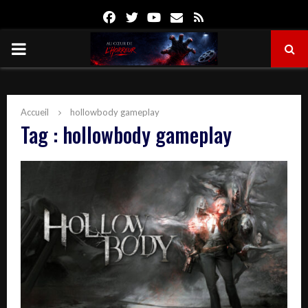
Facebook
Twitter
Youtube
Email
Rss
PRIMARY
MENU
Accueil
hollowbody gameplay
Tag : hollowbody gameplay