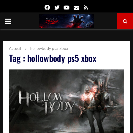
Facebook
Twitter
Youtube
Email
Rss
PRIMARY
MENU
Accueil
hollowbody ps5 xbox
Tag : hollowbody ps5 xbox