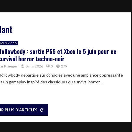
dant
Jeux vidéo
Hollowbody : sortie PS5 et Xbox le 5 juin pour ce
survival horror techno-noir
Par
Krueger
8 mai 2026
0
279
Hollowbody débarque sur consoles avec une ambiance oppressante
t un gameplay inspiré des classiques du survival horror....
IR PLUS D'ARTICLES