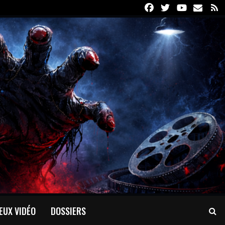
Facebook
Twitter
Youtube
Email
R
EUX VIDÉO
DOSSIERS