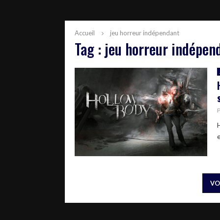
Accueil
jeu horreur indépendant
Tag : jeu horreur indépen
e
VO