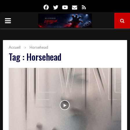
Facebook
Twitter
Youtube
Email
Rss
PRIMARY
MENU
Accueil
Horsehead
Tag : Horsehead