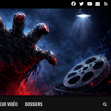
Facebook
Twitter
Youtube
Email
R
EUX VIDÉO
DOSSIERS