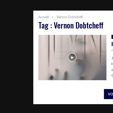
Accueil
Vernon Dobtcheff
Tag : Vernon Dobtcheff
VO