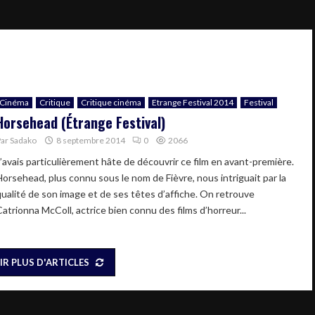
Cinéma
Critique
Critique cinéma
Etrange Festival 2014
Festival
Horsehead (Étrange Festival)
Par
Sadako
8 septembre 2014
0
2066
J’avais particulièrement hâte de découvrir ce film en avant-première.
Horsehead, plus connu sous le nom de Fièvre, nous intriguait par la
qualité de son image et de ses têtes d’affiche. On retrouve
Catrionna McColl, actrice bien connu des films d’horreur...
IR PLUS D'ARTICLES