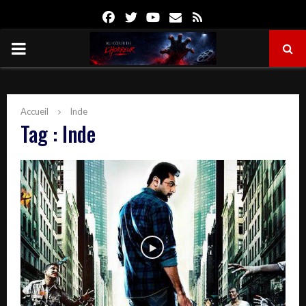
Facebook
Twitter
Youtube
Email
Rss
PRIMARY
MENU
Accueil
Inde
Tag : Inde