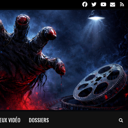
Facebook
Twitter
Youtube
Email
R
EUX VIDÉO
DOSSIERS