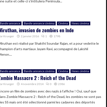
ne suite et celle-ci s'intitulera Peninsula...
Bande-annonce
Bande-annonce cinéma
Cinéma
News cinéma
Miruthan, invasion de zombies en Inde
Par
Krueger
2 janvier 2016
1
1798
Miruthan est réalisé par Shakthi Soundar Rajan, et a pour vedette le
champion d’arts martiaux Jayam Ravi, accompagné de Lakshli
Menon....
Bande-annonce
Bande-annonce cinéma
Cinéma
News cinéma
Zombie Massacre 2 : Reich of the Dead
Par
Krueger
4 novembre 2014
0
2386
Encore un film de zombies avec des nazis à l’affiche ! Oui, sauf que
dans Zombie Massacre 2 : Reich of the Dead, les zombies ne sont pas
des SS mais ont été sélectionné parmi les cadavres des déportés