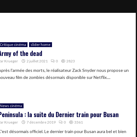
Critique cinéma
slider home
Army of the dead
Par
Krueger
2 juillet 2021
0
2823
Après l'armée des morts, le réalisateur Zack Snyder nous propose un
nouveau film de zombies désormais disponible sur Netflix....
News cinéma
Peninsula : la suite du Dernier train pour Busan
Par
Krueger
7 décembre 2019
0
3361
'est désormais officiel. Le dernier train pour Busan aura bel et bien