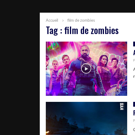
Accueil
film de zombies
Tag : film de zombies
C