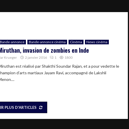
Bande-annonce
Bande-annonce cinéma
Cinéma
News cinéma
Miruthan, invasion de zombies en Inde
Par
Krueger
2 janvier 2016
1
1800
Miruthan est réalisé par Shakthi Soundar Rajan, et a pour vedette le
champion d’arts martiaux Jayam Ravi, accompagné de Lakshli
Menon....
IR PLUS D'ARTICLES