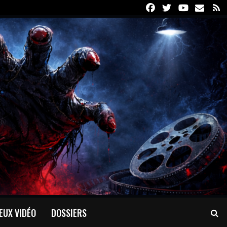
Facebook
Twitter
Youtube
Email
R
EUX VIDÉO
DOSSIERS