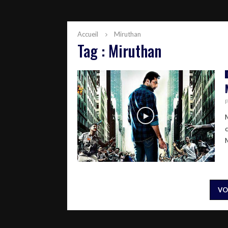
Accueil
Miruthan
Tag : Miruthan
VO