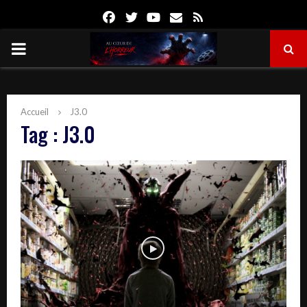
Facebook
Twitter
Youtube
Email
Rss
PRIMARY
MENU
Accueil
J3.0
Tag : J3.0