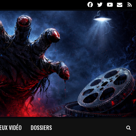
Facebook
Twitter
Youtube
Email
R
EUX VIDÉO
DOSSIERS