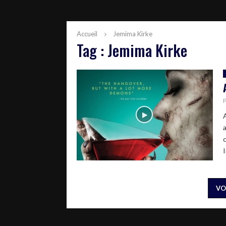
Accueil
Jemima Kirke
Tag : Jemima Kirke
I
VO