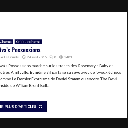
Cinéma
Critique cinéma
Ava’s Possessions
Par
Le Druide
24 avril 2016
0
1403
Ava's Possessions marche sur les traces des Rosemary’s Baby et
autres Amityville. Et même s’il partage sa sève avec de joyeux échecs
comme Le Dernier Exorcisme de Daniel Stamm ou encore The Devil
nside de William Brent Bell...
IR PLUS D'ARTICLES