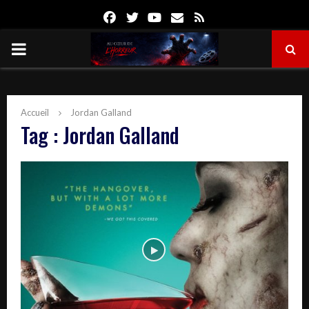
Facebook
Twitter
Youtube
Email
Rss
PRIMARY
MENU
Accueil
Jordan Galland
Tag : Jordan Galland