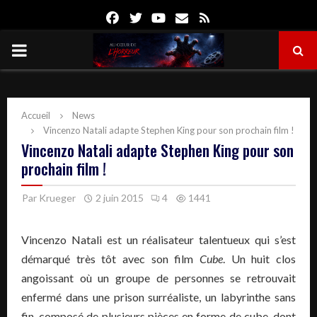
Facebook
Twitter
Youtube
Email
Rss
PRIMARY
MENU
Accueil
News
Vincenzo Natali adapte Stephen King pour son prochain film !
Vincenzo Natali adapte Stephen King pour son
prochain film !
Par
Krueger
2 juin 2015
4
1441
Vincenzo Natali est un réalisateur talentueux qui s’est
démarqué très tôt avec son film
Cube
. Un huit clos
angoissant où un groupe de personnes se retrouvait
enfermé dans une prison surréaliste, un labyrinthe sans
fin, composé de plusieurs pièces en forme de cube, dont