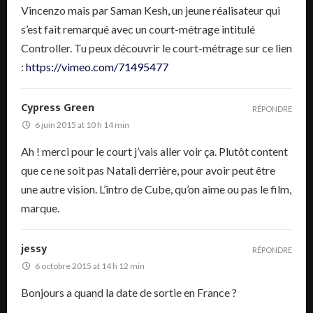
Vincenzo mais par Saman Kesh, un jeune réalisateur qui
s’est fait remarqué avec un court-métrage intitulé
Controller. Tu peux découvrir le court-métrage sur ce lien
:
https://vimeo.com/71495477
Cypress Green
RÉPONDRE
6 juin 2015 at 10 h 14 min
Ah ! merci pour le court j’vais aller voir ça. Plutôt content
que ce ne soit pas Natali derrière, pour avoir peut être
une autre vision. L’intro de Cube, qu’on aime ou pas le film,
marque.
jessy
RÉPONDRE
6 octobre 2015 at 14 h 12 min
Bonjours a quand la date de sortie en France ?