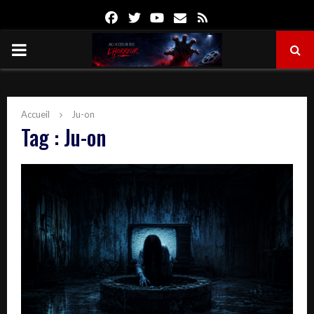
Facebook
Twitter
Youtube
Email
Rss
PRIMARY
MENU
Accueil
Ju-on
Tag : Ju-on