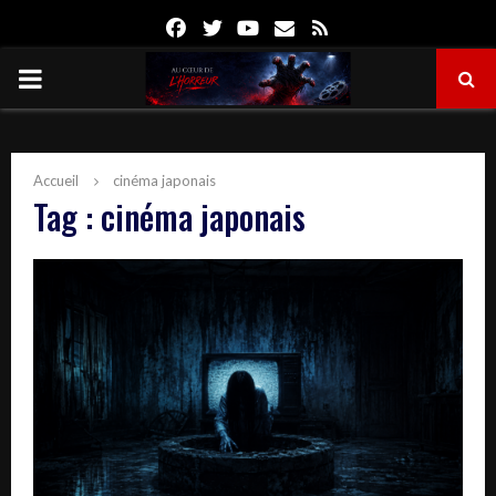
Facebook
Twitter
Youtube
Email
Rss
PRIMARY
MENU
Accueil
cinéma japonais
Tag : cinéma japonais