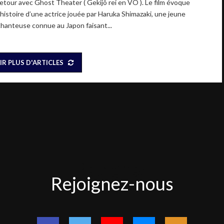
retour avec Ghost Theater ( Gekijô rei en VO ). Le film évoque
l’histoire d’une actrice jouée par Haruka Shimazaki, une jeune
chanteuse connue au Japon faisant...
IR PLUS D'ARTICLES
Rejoignez-
Rejoignez-nous
nous