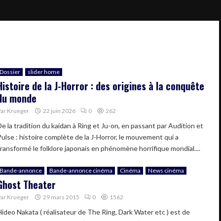
Dossier
slider home
Histoire de la J-Horror : des origines à la conquête
du monde
Par
Krueger
22 juin 2026
0
262
De la tradition du kaidan à Ring et Ju-on, en passant par Audition et
Pulse : histoire complète de la J-Horror, le mouvement qui a
transformé le folklore japonais en phénomène horrifique mondial....
Bande-annonce
Bande-annonce cinéma
Cinéma
News cinéma
Ghost Theater
Par
Krueger
29 mars 2015
0
1562
Hideo Nakata ( réalisateur de The Ring, Dark Water etc ) est de