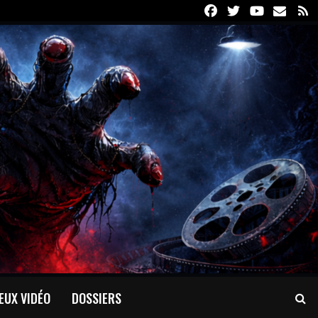
Facebook
Twitter
Youtube
Email
R
EUX VIDÉO
DOSSIERS