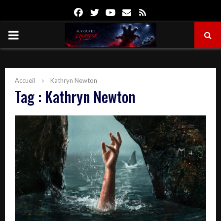
Facebook
Twitter
Youtube
Email
Rss
PRIMARY
MENU
Accueil
Kathryn Newton
Tag : Kathryn Newton