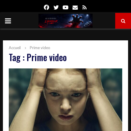
Facebook
Twitter
Youtube
Email
Rss
PRIMARY
MENU
Accueil
Prime video
Tag : Prime video