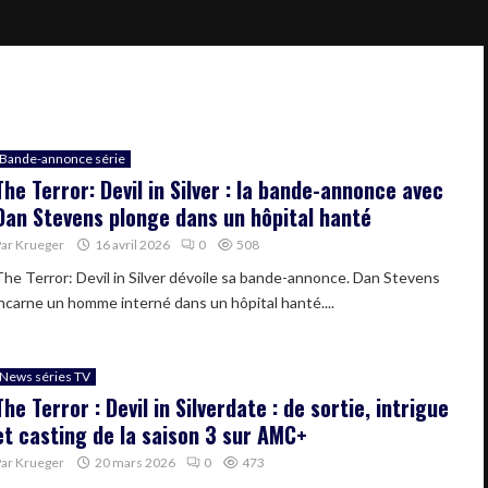
Bande-annonce série
The Terror: Devil in Silver : la bande-annonce avec
Dan Stevens plonge dans un hôpital hanté
Par
Krueger
16 avril 2026
0
508
The Terror: Devil in Silver dévoile sa bande-annonce. Dan Stevens
incarne un homme interné dans un hôpital hanté....
News séries TV
The Terror : Devil in Silverdate : de sortie, intrigue
et casting de la saison 3 sur AMC+
Par
Krueger
20 mars 2026
0
473