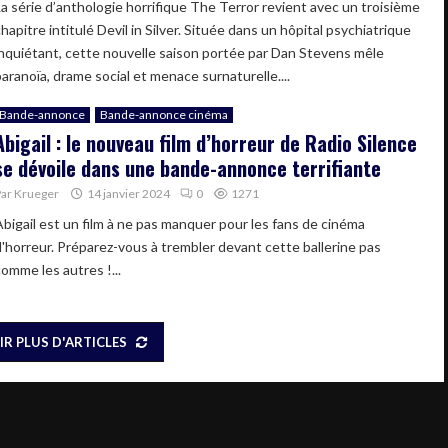
La série d’anthologie horrifique The Terror revient avec un troisième
hapitre intitulé Devil in Silver. Située dans un hôpital psychiatrique
inquiétant, cette nouvelle saison portée par Dan Stevens mêle
paranoïa, drame social et menace surnaturelle....
Bande-annonce
Bande-annonce cinéma
Abigail : le nouveau film d’horreur de Radio Silence
se dévoile dans une bande-annonce terrifiante
Par
Krueger
14 janvier 2024
0
1271
Abigail est un film à ne pas manquer pour les fans de cinéma
d'horreur. Préparez-vous à trembler devant cette ballerine pas
comme les autres !...
IR PLUS D'ARTICLES