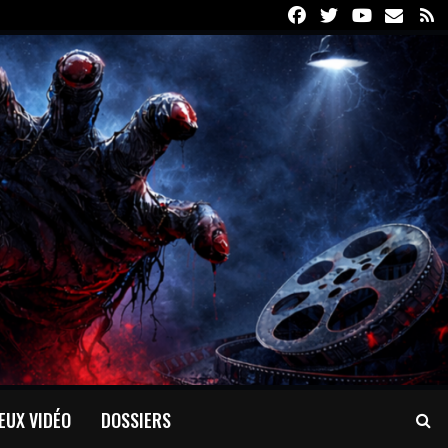
Facebook
Twitter
Youtube
Email
R
EUX VIDÉO
DOSSIERS