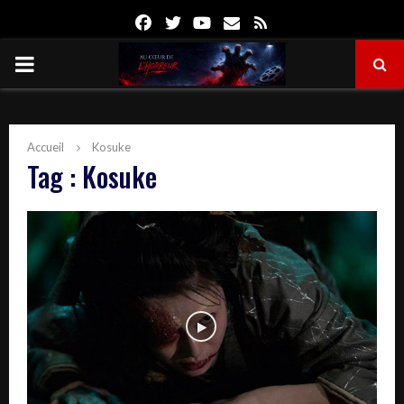
Facebook
Twitter
Youtube
Email
Rss
PRIMARY
MENU
Accueil
Kosuke
Tag : Kosuke