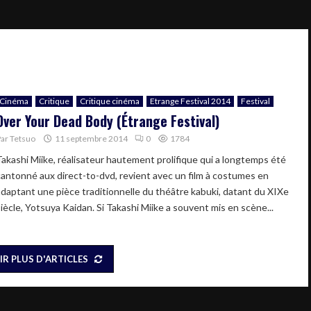
Cinéma
Critique
Critique cinéma
Etrange Festival 2014
Festival
Over Your Dead Body (Étrange Festival)
Par
Tetsuo
11 septembre 2014
0
1784
Takashi Miike, réalisateur hautement prolifique qui a longtemps été
cantonné aux direct-to-dvd, revient avec un film à costumes en
adaptant une pièce traditionnelle du théâtre kabuki, datant du XIXe
siècle, Yotsuya Kaidan. Si Takashi Miike a souvent mis en scène...
IR PLUS D'ARTICLES