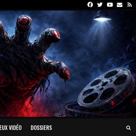
Facebook
Twitter
Youtube
Email
R
EUX VIDÉO
DOSSIERS