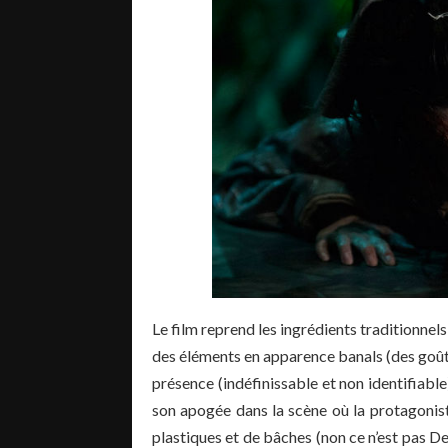
Le film reprend les ingrédients traditionnel
des éléments en apparence banals (des goûtes
présence (indéfinissable et non identifiabl
son apogée dans la scène où la protagonis
plastiques et de bâches (non ce n’est pas D