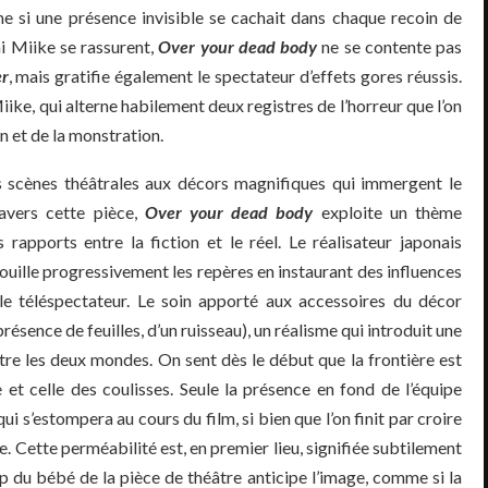
 si une présence invisible se cachait dans chaque recoin de
i Miike se rassurent,
Over your dead body
ne se contente pas
r
, mais gratifie également le spectateur d’effets gores réussis.
iike, qui alterne habilement deux registres de l’horreur que l’on
n et de la monstration.
les scènes théâtrales aux décors magnifiques qui immergent le
avers cette pièce,
Over your dead body
exploite un thème
 rapports entre la fiction et le réel. Le réalisateur japonais
uille progressivement les repères en instaurant des influences
 le téléspectateur. Le soin apporté aux accessoires du décor
ésence de feuilles, d’un ruisseau), un réalisme qui introduit une
re les deux mondes. On sent dès le début que la frontière est
le et celle des coulisses. Seule la présence en fond de l’équipe
i s’estompera au cours du film, si bien que l’on finit par croire
e. Cette perméabilité est, en premier lieu, signifiée subtilement
mp du bébé de la pièce de théâtre anticipe l’image, comme si la