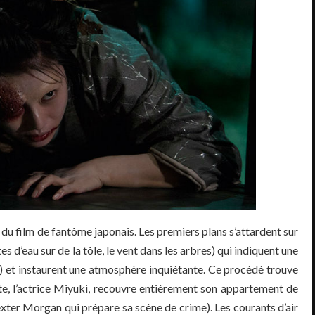
s du film de fantôme japonais. Les premiers plans s’attardent sur
 d’eau sur de la tôle, le vent dans les arbres) qui indiquent une
e) et instaurent une atmosphère inquiétante. Ce procédé trouve
te, l’actrice Miyuki, recouvre entièrement son appartement de
exter Morgan qui prépare sa scène de crime). Les courants d’air