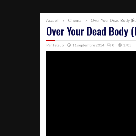
Accueil
Cinéma
Over Your Dead Body (Étr
Over Your Dead Body (É
Par
Tetsuo
11 septembre 2014
0
1785