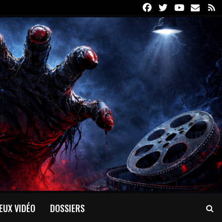
Facebook
Twitter
Youtube
Email
R
EUX VIDÉO
DOSSIERS