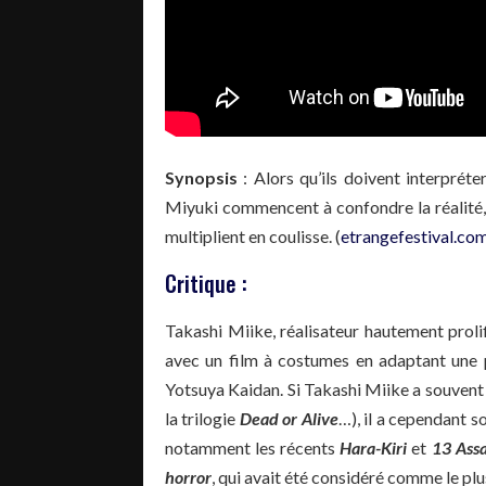
Synopsis
: Alors qu’ils doivent interpréte
Miyuki commencent à confondre la réalité, l
multiplient en coulisse. (
etrangefestival.co
Critique :
Takashi Miike, réalisateur hautement proli
avec un film à costumes en adaptant une p
Yotsuya Kaidan. Si Takashi Miike a souvent
la trilogie
Dead or Alive
…), il a cependant s
notamment les récents
Hara-Kiri
et
13 Assa
horror
, qui avait été considéré comme le plu