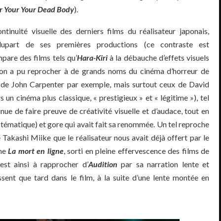
r Your Your Dead Body
).
ntinuité visuelle des derniers films du réalisateur japonais,
lupart de ses premières productions (ce contraste est
mpare des films tels qu’
Hara-Kiri
à la débauche d’effets visuels
i on a pu reprocher à de grands noms du cinéma d’horreur de
ms de John Carpenter par exemple, mais surtout ceux de David
un cinéma plus classique, « prestigieux » et « légitime »), tel
inue de faire preuve de créativité visuelle et d’audace, tout en
ystématique) et gore qui avait fait sa renommée. Un tel reproche
e Takashi Miike que le réalisateur nous avait déjà offert par le
mme
La mort en ligne
, sorti en pleine effervescence des films de
st ainsi à rapprocher d’
Audition
par sa narration lente et
ssent que tard dans le film, à la suite d’une lente montée en