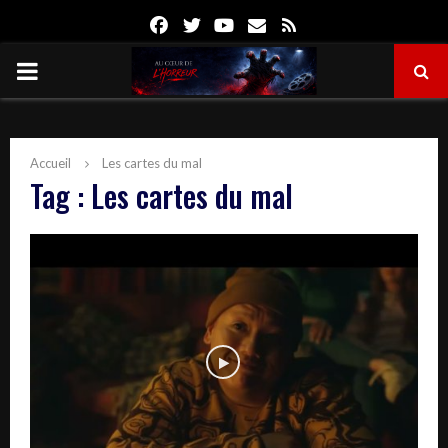
Facebook
Twitter
Youtube
Email
Rss
PRIMARY
MENU
Accueil
Les cartes du mal
Tag : Les cartes du mal