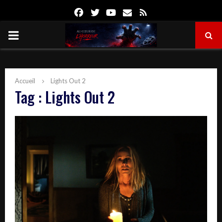
Facebook
Twitter
Youtube
Email
Rss
PRIMARY
MENU
Accueil
Lights Out 2
Tag : Lights Out 2