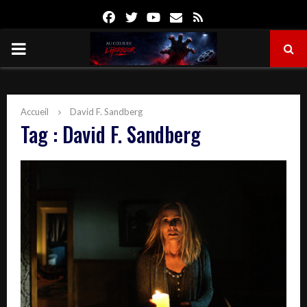
Facebook
Twitter
Youtube
Email
Rss
PRIMARY
MENU
Accueil
David F. Sandberg
Tag : David F. Sandberg