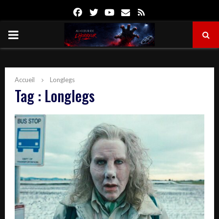
Facebook
Twitter
Youtube
Email
Rss
PRIMARY
MENU
Accueil
Longlegs
Tag : Longlegs