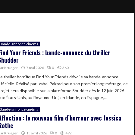
Bande-annonce cinéma
Find Your Friends : bande-annonce du thriller
Shudder
Par
Krueger
7 mai 2026
0
360
Le thriller horrifique Find Your Friends dévoile sa bande-annonce
officielle. Réalisé par Izabel Pakzad pour son premier long métrage, ce
projet sera disponible sur la plateforme Shudder dès le 12 juin 2026
aux États-Unis, au Royaume-Uni, en Irlande, en Espagne,...
Bande-annonce cinéma
Affection : le nouveau film d’horreur avec Jessica
Rothe
Par
Krueger
15 avril 2026
0
492