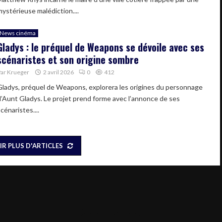
mystérieuse malédiction....
News cinéma
Gladys : le préquel de Weapons se dévoile avec ses
scénaristes et son origine sombre
Par
Krueger
2 avril 2026
0
412
Gladys, préquel de Weapons, explorera les origines du personnage
d’Aunt Gladys. Le projet prend forme avec l’annonce de ses
cénaristes....
IR PLUS D'ARTICLES
Rejoignez-