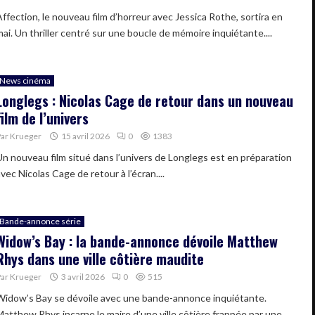
Affection, le nouveau film d’horreur avec Jessica Rothe, sortira en
mai. Un thriller centré sur une boucle de mémoire inquiétante....
News cinéma
Longlegs : Nicolas Cage de retour dans un nouveau
film de l’univers
Par
Krueger
15 avril 2026
0
1383
Un nouveau film situé dans l’univers de Longlegs est en préparation
vec Nicolas Cage de retour à l’écran....
Bande-annonce série
Widow’s Bay : la bande-annonce dévoile Matthew
Rhys dans une ville côtière maudite
Par
Krueger
3 avril 2026
0
515
Widow’s Bay se dévoile avec une bande-annonce inquiétante.
Matthew Rhys incarne le maire d’une ville côtière frappée par une