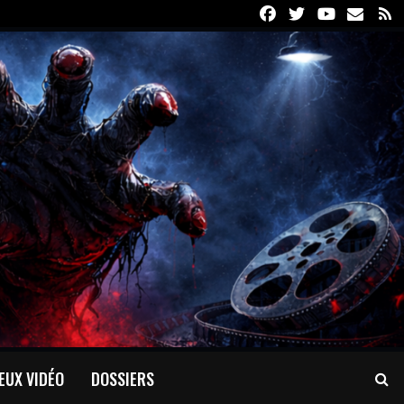
Facebook
Twitter
Youtube
Email
R
EUX VIDÉO
DOSSIERS