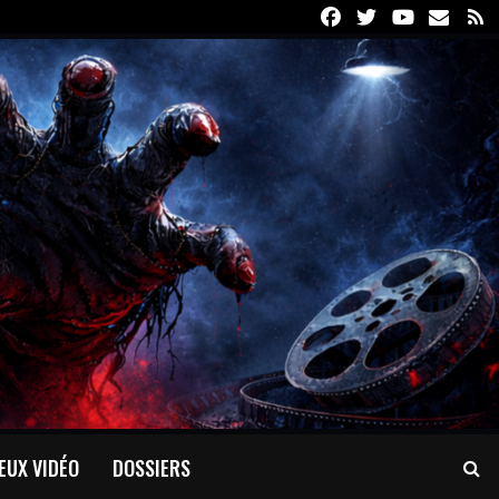
Facebook
Twitter
Youtube
Email
R
EUX VIDÉO
DOSSIERS