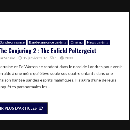
Bande-annonce
Bande-annonce cinéma
Cinéma
News cinéma
The Conjuring 2 : The Enfield Poltergeist
Par
Sadako
19 janvier 2016
1
2033
Lorraine et Ed Warren se rendent dans le nord de Londres pour venir
en aide à une mère qui élève seule ses quatre enfants dans une
maison hantée par des esprits maléfiques. Il s'agira d'une de leurs
enquêtes paranormales les...
IR PLUS D'ARTICLES