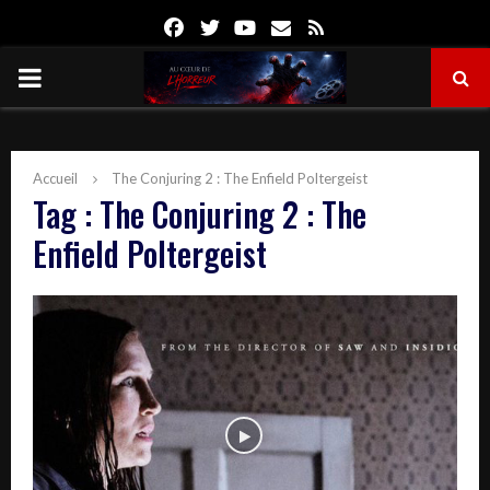
Facebook
Twitter
Youtube
Email
Rss
PRIMARY
MENU
Accueil
The Conjuring 2 : The Enfield Poltergeist
Tag : The Conjuring 2 : The
Enfield Poltergeist