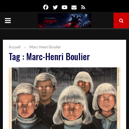
Facebook
Twitter
Youtube
Email
Rss
PRIMARY
MENU
Accueil
Marc-Henri Boulier
Tag : Marc-Henri Boulier