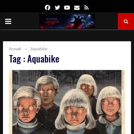
Facebook
Twitter
Youtube
Email
Rss
PRIMARY
MENU
Accueil
Aquabike
Tag : Aquabike