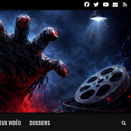
Facebook
Twitter
Youtube
Email
R
EUX VIDÉO
DOSSIERS