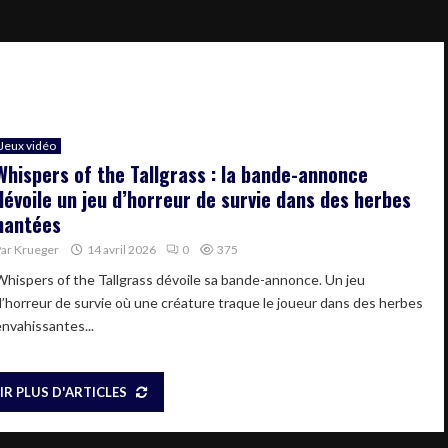
Jeux vidéo
Whispers of the Tallgrass : la bande-annonce
dévoile un jeu d’horreur de survie dans des herbes
hantées
Par
Krueger
14 avril 2026
0
375
Whispers of the Tallgrass dévoile sa bande-annonce. Un jeu
d’horreur de survie où une créature traque le joueur dans des herbes
envahissantes...
IR PLUS D'ARTICLES