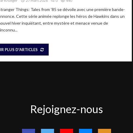
Par
Krueger
27 mars 2026
0
440
Stranger Things: Tales from ’85 se dévoile avec une première bande-
annonce. Cette série animée replonge les héros de Hawkins dans un
nouvel hiver inquiétant, entre mystère et menace venue de
’inconnu...
IR PLUS D'ARTICLES
Rejoignez-
Rejoignez-nous
nous