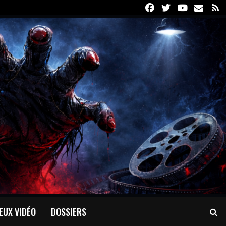
Facebook
Twitter
Youtube
Email
R
EUX VIDÉO
DOSSIERS