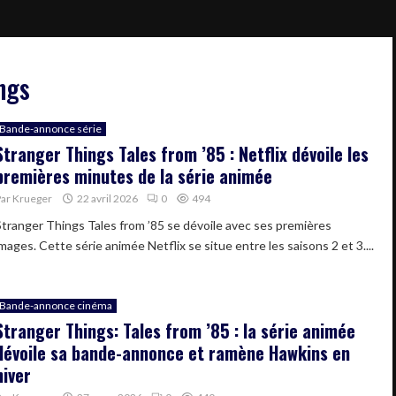
ngs
Bande-annonce série
Stranger Things Tales from ’85 : Netflix dévoile les
premières minutes de la série animée
Par
Krueger
22 avril 2026
0
494
Stranger Things Tales from ’85 se dévoile avec ses premières
mages. Cette série animée Netflix se situe entre les saisons 2 et 3....
Bande-annonce cinéma
Stranger Things: Tales from ’85 : la série animée
dévoile sa bande-annonce et ramène Hawkins en
hiver