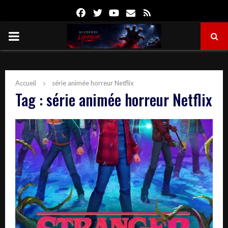
Facebook
Twitter
Youtube
Email
Rss
PRIMARY
MENU
Accueil
série animée horreur Netflix
Tag : série animée horreur Netflix