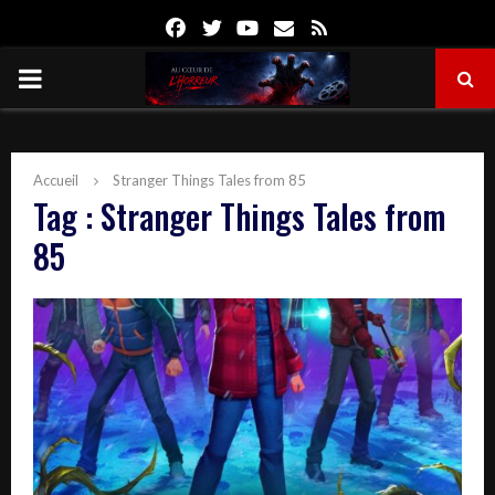
Facebook
Twitter
Youtube
Email
Rss
PRIMARY
MENU
Accueil
Stranger Things Tales from 85
Tag : Stranger Things Tales from
85