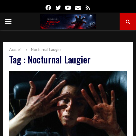
Facebook
Twitter
Youtube
Email
Rss
PRIMARY
MENU
Accueil
Nocturnal Laugier
Tag : Nocturnal Laugier