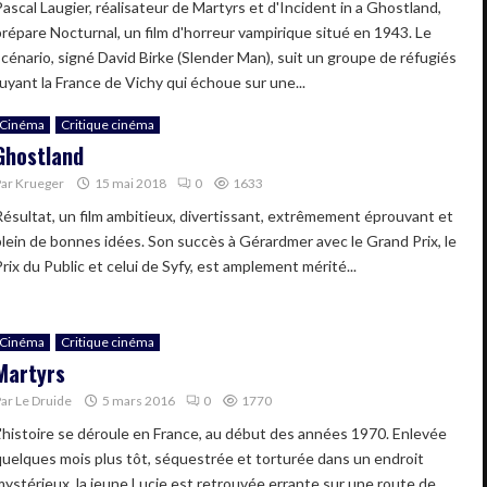
Pascal Laugier, réalisateur de Martyrs et d'Incident in a Ghostland,
prépare Nocturnal, un film d'horreur vampirique situé en 1943. Le
scénario, signé David Birke (Slender Man), suit un groupe de réfugiés
fuyant la France de Vichy qui échoue sur une...
Cinéma
Critique cinéma
Ghostland
Par
Krueger
15 mai 2018
0
1633
Résultat, un film ambitieux, divertissant, extrêmement éprouvant et
plein de bonnes idées. Son succès à Gérardmer avec le Grand Prix, le
rix du Public et celui de Syfy, est amplement mérité...
Cinéma
Critique cinéma
Martyrs
Par
Le Druide
5 mars 2016
0
1770
L'histoire se déroule en France, au début des années 1970. Enlevée
quelques mois plus tôt, séquestrée et torturée dans un endroit
mystérieux, la jeune Lucie est retrouvée errante sur une route de