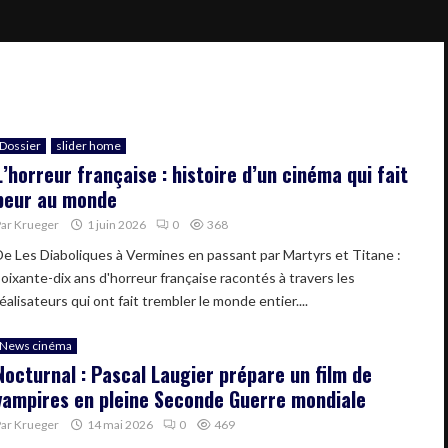
Dossier
slider home
L’horreur française : histoire d’un cinéma qui fait
peur au monde
Par
Krueger
1 juin 2026
0
368
De Les Diaboliques à Vermines en passant par Martyrs et Titane :
soixante-dix ans d'horreur française racontés à travers les
éalisateurs qui ont fait trembler le monde entier....
News cinéma
Nocturnal : Pascal Laugier prépare un film de
vampires en pleine Seconde Guerre mondiale
Par
Krueger
14 mai 2026
0
469