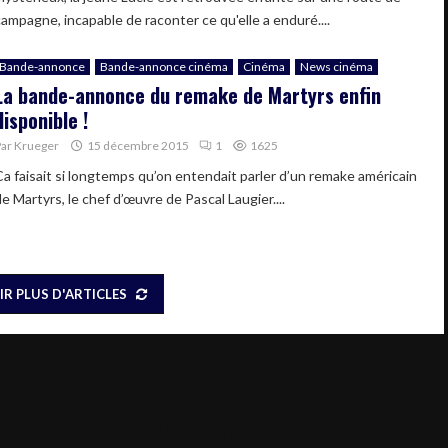
campagne, incapable de raconter ce qu'elle a enduré....
Bande-annonce
Bande-annonce cinéma
Cinéma
News cinéma
La bande-annonce du remake de Martyrs enfin
disponible !
Par
Krueger
15 décembre 2015
1
1625
Ca faisait si longtemps qu’on entendait parler d’un remake américain
e Martyrs, le chef d’œuvre de Pascal Laugier....
IR PLUS D'ARTICLES
Rejoignez-