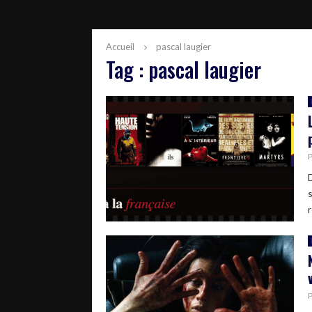
Accueil
pascal laugier
Tag : pascal laugier
r