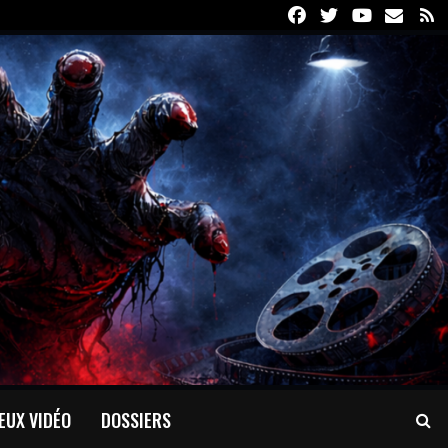
Facebook
Twitter
Youtube
Email
R
EUX VIDÉO
DOSSIERS